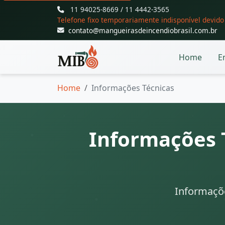
11 94025-8669 / 11 4442-3565
Telefone fixo temporariamente indisponível devid
contato@mangueirasdeincendiobrasil.com.br
Home
E
Home
Informações Técnicas
Informações 
Informaçõe