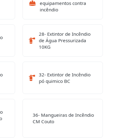
equipamentos contra
incêndio
28- Extintor de Incêndio
io
de Água Pressurizada
10KG
io
32- Extintor de Incêndio
pó quimico BC
io
36- Mangueiras de Incêndio
o
CM Couto