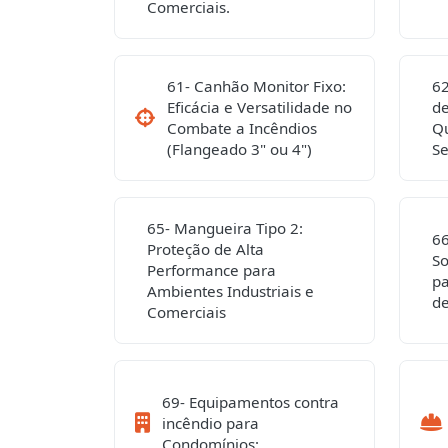
Comerciais.
61- Canhão Monitor Fixo:
62
Eficácia e Versatilidade no
de
Combate a Incêndios
Qu
(Flangeado 3" ou 4")
S
65- Mangueira Tipo 2:
66
Proteção de Alta
So
Performance para
pa
Ambientes Industriais e
de
Comerciais
69- Equipamentos contra
incêndio para
Condomínios: