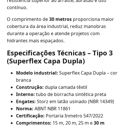
resistência superior ao arraste, abrasão e uso
contínuo.
O comprimento de
30 metros
proporciona maior
cobertura da área industrial, reduz manobras
durante a operação e atende projetos com
hidrantes mais espaçados.
Especificações Técnicas – Tipo 3
(Superflex Capa Dupla)
Modelo industrial:
Superflex Capa Dupla – cor
branca
Construção:
dupla camada têxtil
Interno:
tubo de borracha sintética preta
Engates:
Storz em latão usinado (NBR 14349)
Norma:
ABNT NBR 11861
Certificação:
Portaria Inmetro 547/2022
Comprimentos:
15 m, 20 m, 25 m e
30 m