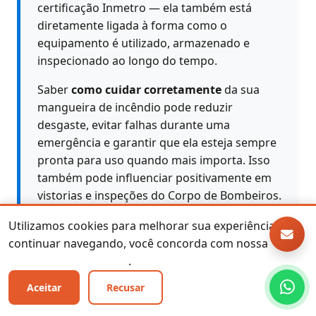
certificação Inmetro — ela também está
diretamente ligada à forma como o
equipamento é utilizado, armazenado e
inspecionado ao longo do tempo.
Saber
como cuidar corretamente
da sua
mangueira de incêndio pode reduzir
desgaste, evitar falhas durante uma
emergência e garantir que ela esteja sempre
pronta para uso quando mais importa. Isso
também pode influenciar positivamente em
vistorias e inspeções do Corpo de Bombeiros.
Para acessar um guia completo com
dicas
Utilizamos cookies para melhorar sua experiência. Ao
práticas de conservação, inspeção e
continuar navegando, você concorda com nossa
manutenção
, clique no link abaixo e confira
Política de Privacidade
.
nossa página especializada:
Aceitar
Recusar