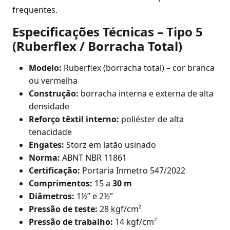
frequentes.
Especificações Técnicas – Tipo 5
(Ruberflex / Borracha Total)
Modelo:
Ruberflex (borracha total) – cor branca
ou vermelha
Construção:
borracha interna e externa de alta
densidade
Reforço têxtil interno:
poliéster de alta
tenacidade
Engates:
Storz em latão usinado
Norma:
ABNT NBR 11861
Certificação:
Portaria Inmetro 547/2022
Comprimentos:
15 a
30 m
Diâmetros:
1½” e 2½”
Pressão de teste:
28 kgf/cm²
Pressão de trabalho:
14 kgf/cm²