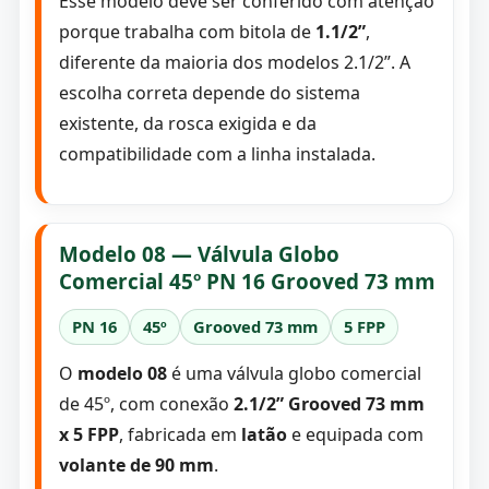
Esse modelo deve ser conferido com atenção
porque trabalha com bitola de
1.1/2”
,
diferente da maioria dos modelos 2.1/2”. A
escolha correta depende do sistema
existente, da rosca exigida e da
compatibilidade com a linha instalada.
Modelo 08 — Válvula Globo
Comercial 45º PN 16 Grooved 73 mm
PN 16
45º
Grooved 73 mm
5 FPP
O
modelo 08
é uma válvula globo comercial
de 45º, com conexão
2.1/2” Grooved 73 mm
x 5 FPP
, fabricada em
latão
e equipada com
volante de 90 mm
.