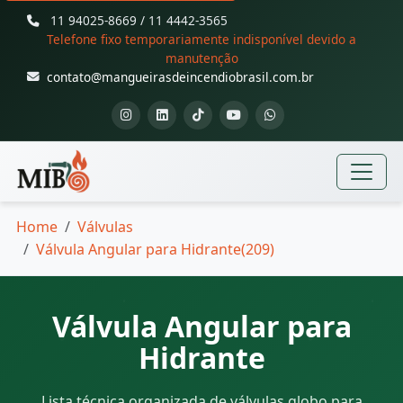
11 94025-8669 / 11 4442-3565
Telefone fixo temporariamente indisponível devido a
manutenção
contato@mangueirasdeincendiobrasil.com.br
Home
Válvulas
Válvula Angular para Hidrante(209)
Válvula Angular para
Hidrante
Lista técnica organizada de válvulas globo para