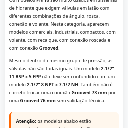
Os modelos
PN 16
são muito usados em sistemas
de hidrante que exigem válvulas em latão com
diferentes combinações de ângulo, rosca,
conexão e volante. Nesta categoria, aparecem
modelos comerciais, industriais, compactos, com
volante, com recalque, com conexão roscada e
com conexão
Grooved
.
Mesmo dentro do mesmo grupo de pressão, as
válvulas não são todas iguais. Um modelo
2.1/2”
11 BSP x 5 FPP
não deve ser confundido com um
modelo
2.1/2” 8 NPT x 7.1/2 NH
. Também não é
correto trocar uma conexão
Grooved 73 mm
por
uma
Grooved 76 mm
sem validação técnica.
Atenção:
os modelos abaixo estão