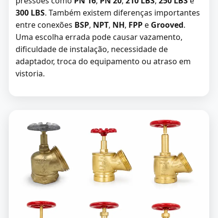
pressões como
PN 16
,
PN 20
,
210 LBS
,
250 LBS
e
300 LBS
. Também existem diferenças importantes
entre conexões
BSP
,
NPT
,
NH
,
FPP
e
Grooved
.
Uma escolha errada pode causar vazamento,
dificuldade de instalação, necessidade de
adaptador, troca do equipamento ou atraso em
vistoria.