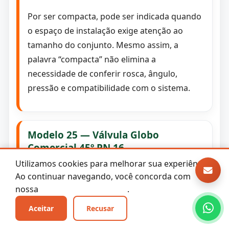
Por ser compacta, pode ser indicada quando
o espaço de instalação exige atenção ao
tamanho do conjunto. Mesmo assim, a
palavra “compacta” não elimina a
necessidade de conferir rosca, ângulo,
pressão e compatibilidade com o sistema.
Modelo 25 — Válvula Globo
Comercial 45º PN 16
Utilizamos cookies para melhorar sua experiência.
PN 16
45º
Comercial
11 BSP x 5 FPP
Ao continuar navegando, você concorda com
nossa
Política de Privacidade
.
O
modelo 25
é uma válvula globo comercial
de 45º, com conexão
2.1/2” 11 BSP x 5 FPP
,
Aceitar
Recusar
fabricada em
latão
e com
volante de 90