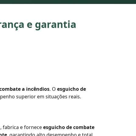
rança e garantia
combate a incêndios
. O
esguicho de
penho superior em situações reais.
, fabrica e fornece
esguicho de combate
nte
, garantindo alto desempenho e total