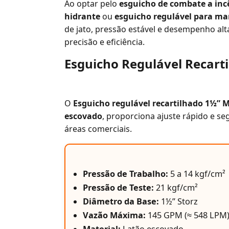
Ao optar pelo
esguicho de combate a inc
hidrante
ou
esguicho regulável para ma
de jato, pressão estável e desempenho alta
precisão e eficiência.
Esguicho Regulável Recart
O
Esguicho regulável recartilhado 1½” 
escovado
, proporciona ajuste rápido e s
áreas comerciais.
Pressão de Trabalho:
5 a 14 kgf/cm²
Pressão de Teste:
21 kgf/cm²
Diâmetro da Base:
1½” Storz
Vazão Máxima:
145 GPM (≈ 548 LPM