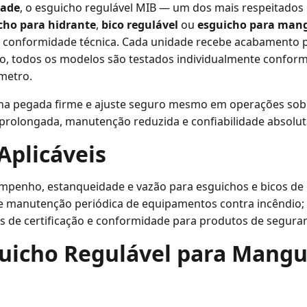
dade
, o esguicho regulável MIB — um dos mais respeitado
cho para hidrante
,
bico regulável
ou
esguicho para mang
 conformidade técnica. Cada unidade recebe acabamento pol
so, todos os modelos são testados individualmente confor
metro.
ona pegada firme e ajuste seguro mesmo em operações sob 
 prolongada, manutenção reduzida e confiabilidade absolu
Aplicáveis
empenho, estanqueidade e vazão para esguichos e bicos de
 e manutenção periódica de equipamentos contra incêndio;
es de certificação e conformidade para produtos de segura
uicho Regulável para Mangu