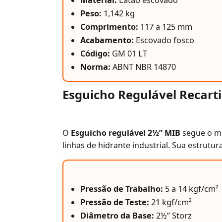
Material:
Latão escovado
Peso:
1,142 kg
Comprimento:
117 a 125 mm
Acabamento:
Escovado fosco
Código:
GM 01 LT
Norma:
ABNT NBR 14870
Esguicho Regulável Recart
O
Esguicho regulável 2½” MIB
segue o me
linhas de hidrante industrial. Sua estrut
Pressão de Trabalho:
5 a 14 kgf/cm²
Pressão de Teste:
21 kgf/cm²
Diâmetro da Base:
2½” Storz