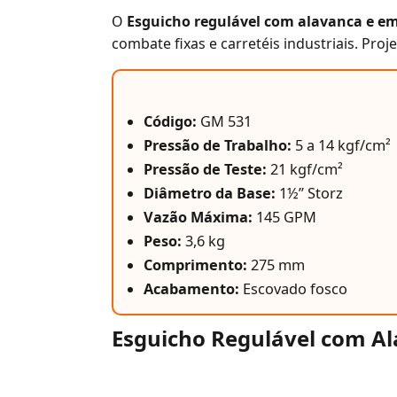
O
Esguicho regulável com alavanca e 
combate fixas e carretéis industriais. P
Código:
GM 531
Pressão de Trabalho:
5 a 14 kgf/cm²
Pressão de Teste:
21 kgf/cm²
Diâmetro da Base:
1½” Storz
Vazão Máxima:
145 GPM
Peso:
3,6 kg
Comprimento:
275 mm
Acabamento:
Escovado fosco
Esguicho Regulável com A