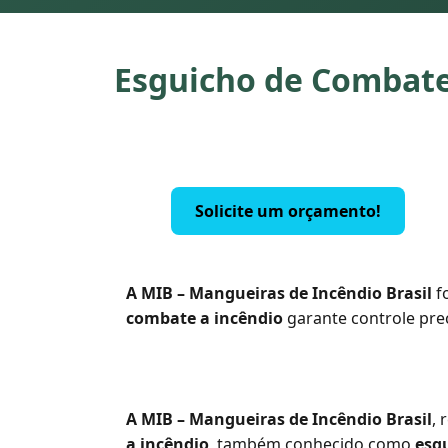
Esguicho de Combate 
Solicite um orçamento!
A MIB – Mangueiras de Incêndio Brasil
f
combate a incêndio
garante controle pre
A MIB – Mangueiras de Incêndio Brasil
, 
a incêndio
, também conhecido como
esg