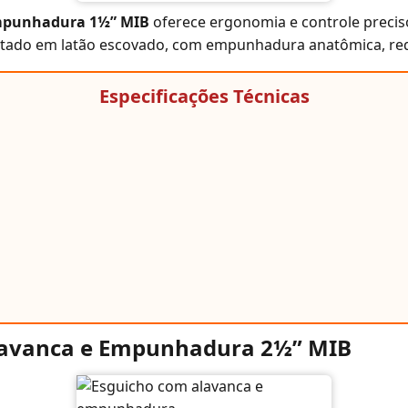
empunhadura 1½” MIB
oferece ergonomia e controle preciso
rojetado em latão escovado, com empunhadura anatômica, re
Especificações Técnicas
lavanca e Empunhadura 2½” MIB