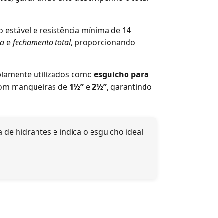
 estável e resistência mínima de 14
oa
e
fechamento total
, proporcionando
lamente utilizados como
esguicho para
s com mangueiras de
1½”
e
2½”
, garantindo
 de hidrantes e indica o esguicho ideal