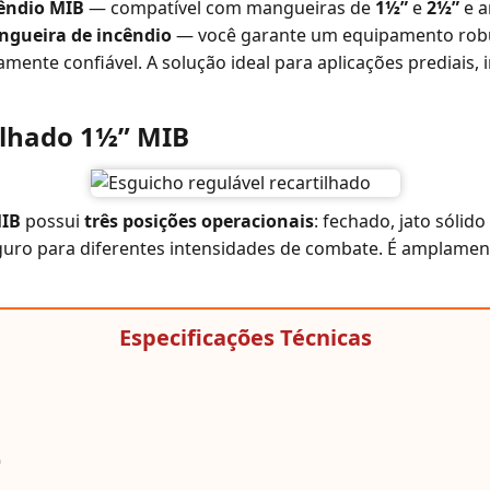
êndio MIB
— compatível com mangueiras de
1½”
e
2½”
e a
ngueira de incêndio
— você garante um equipamento robust
mente confiável. A solução ideal para aplicações prediais, 
ilhado 1½” MIB
MIB
possui
três posições operacionais
: fechado, jato sólid
eguro para diferentes intensidades de combate. É amplament
Especificações Técnicas
)