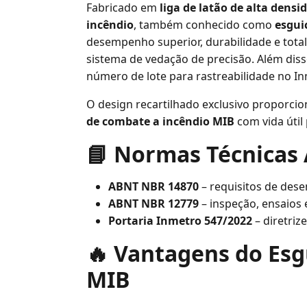
Fabricado em
liga de latão de alta densi
incêndio
, também conhecido como
esgui
desempenho superior, durabilidade e total
sistema de vedação de precisão. Além dis
número de lote para rastreabilidade no In
O design recartilhado exclusivo proporci
de combate a incêndio MIB
com vida útil
📘 Normas Técnicas 
ABNT NBR 14870
– requisitos de des
ABNT NBR 12779
– inspeção, ensaios
Portaria Inmetro 547/2022
– diretriz
🔥 Vantagens do Esg
MIB