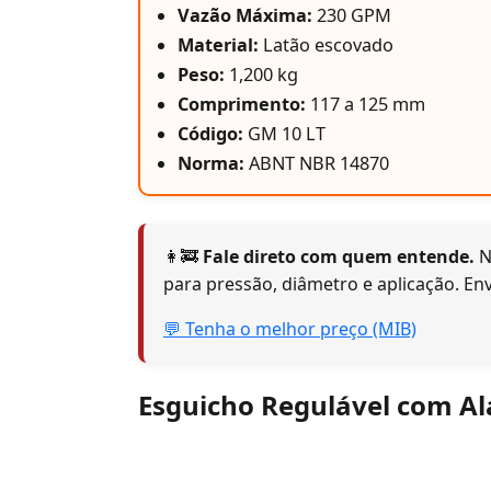
Vazão Máxima:
230 GPM
Material:
Latão escovado
Peso:
1,200 kg
Comprimento:
117 a 125 mm
Código:
GM 10 LT
Norma:
ABNT NBR 14870
👩‍🚒
Fale direto com quem entende.
N
para pressão, diâmetro e aplicação. En
💬 Tenha o melhor preço (MIB)
Esguicho Regulável com A