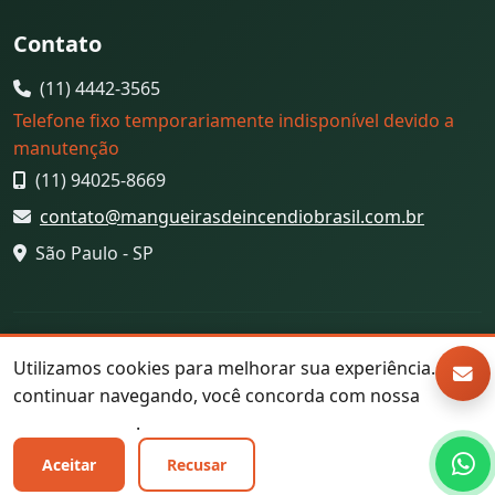
Contato
(11) 4442-3565
Telefone fixo temporariamente indisponível devido a
manutenção
(11) 94025-8669
contato@mangueirasdeincendiobrasil.com.br
São Paulo - SP
© 2026 MIB - Mangueiras de Incêndio Brasil. Todos os
Utilizamos cookies para melhorar sua experiência. Ao
direitos reservados.
continuar navegando, você concorda com nossa
Política
Desenvolvido por
Biss Solutions
de Privacidade
.
Aceitar
Recusar