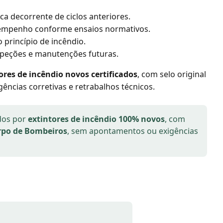
 decorrente de ciclos anteriores.
sempenho conforme ensaios normativos.
o princípio de incêndio.
inspeções e manutenções futuras.
ores de incêndio novos certificados
, com selo original
igências corretivas e retrabalhos técnicos.
dos por
extintores de incêndio 100% novos
, com
rpo de Bombeiros
, sem apontamentos ou exigências