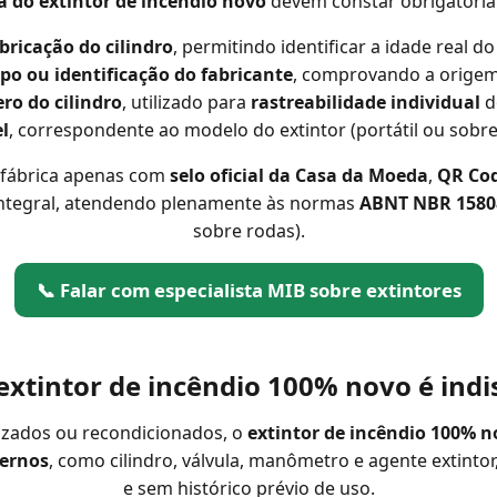
a do extintor de incêndio novo
devem constar obrigatori
bricação do cilindro
, permitindo identificar a idade real 
po ou identificação do fabricante
, comprovando a origem 
o do cilindro
, utilizado para
rastreabilidade individual
d
l
, correspondente ao modelo do extintor (portátil ou sobre
 fábrica apenas com
selo oficial da Casa da Moeda
,
QR Cod
e integral, atendendo plenamente às normas
ABNT NBR 1580
sobre rodas).
📞 Falar com especialista MIB sobre extintores
extintor de incêndio 100% novo é ind
izados ou recondicionados, o
extintor de incêndio 100% n
ternos
, como cilindro, válvula, manômetro e agente extinto
e sem histórico prévio de uso.