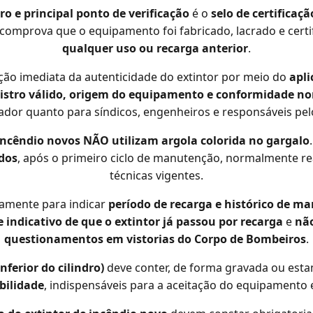
ro e principal ponto de verificação
é o
selo de certificaçã
comprova que o equipamento foi fabricado, lacrado e certif
qualquer uso ou recarga anterior
.
ação imediata da autenticidade do extintor por meio do
apli
istro válido, origem do equipamento e conformidade n
dor quanto para síndicos, engenheiros e responsáveis pel
incêndio novos NÃO utilizam argola colorida no gargalo
dos
, após o primeiro ciclo de manutenção, normalmente r
técnicas vigentes.
amente para indicar
período de recarga e histórico de m
e indicativo de que o extintor já passou por recarga
e
não
questionamentos em vistorias do Corpo de Bombeiros
.
inferior do cilindro)
deve conter, de forma gravada ou esta
abilidade
, indispensáveis para a aceitação do equipamento em