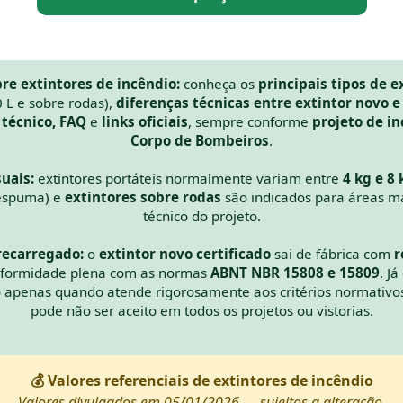
re extintores de incêndio:
conheça os
principais tipos de e
10 L e sobre rodas),
diferenças técnicas entre extintor novo e
 técnico, FAQ
e
links oficiais
, sempre conforme
projeto de i
Corpo de Bombeiros
.
uais:
extintores portáteis normalmente variam entre
4 kg e 8 
espuma) e
extintores sobre rodas
são indicados para áreas m
técnico do projeto.
 recarregado:
o
extintor novo certificado
sai de fábrica com
r
conformidade plena com as normas
ABNT NBR 15808 e 15809
. Já
o apenas quando atende rigorosamente aos critérios normativo
pode não ser aceito em todos os projetos ou vistorias.
💰 Valores referenciais de extintores de incêndio
Valores divulgados em 05/01/2026 — sujeitos a alteração.