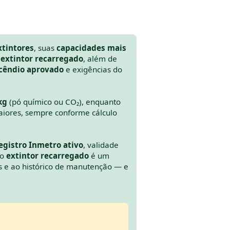
xtintores
, suas
capacidades mais
 extintor recarregado
, além de
ncêndio aprovado
e exigências do
kg
(pó químico ou CO₂), enquanto
aiores, sempre conforme cálculo
egistro Inmetro ativo
, validade
 o
extintor recarregado
é um
s e ao histórico de manutenção — e