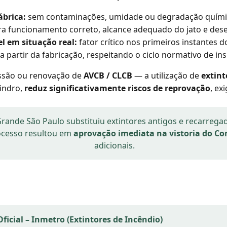
ábrica:
sem contaminações, umidade ou degradação química
a funcionamento correto, alcance adequado do jato e de
l em situação real:
fator crítico nos primeiros instantes d
 a partir da fabricação, respeitando o ciclo normativo de 
issão ou renovação de
AVCB / CLCB
— a utilização de
extint
lindro,
reduz significativamente riscos de reprovação
, ex
rande São Paulo substituiu extintores antigos e recarrega
rocesso resultou em
aprovação imediata na vistoria do Co
adicionais.
ficial – Inmetro (Extintores de Incêndio)