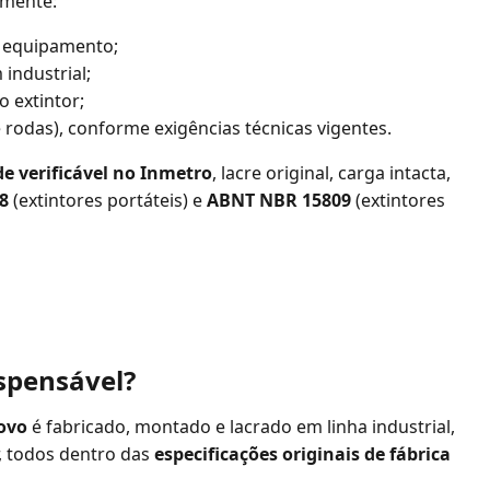
amente:
do equipamento;
industrial;
o extintor;
 rodas), conforme exigências técnicas vigentes.
e verificável no Inmetro
, lacre original, carga intacta,
8
(extintores portáteis) e
ABNT NBR 15809
(extintores
ispensável?
ovo
é fabricado, montado e lacrado em linha industrial,
r, todos dentro das
especificações originais de fábrica