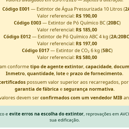
Código E001
— Extintor de Água Pressurizada 10 Litros (
2
Valor referencial:
R$ 190,00
Código E003
— Extintor de Pó Químico BC (
20BC
)
Valor referencial:
R$ 185,00
Código E012
— Extintor de Pó Químico ABC 4 kg (
2A:20B
Valor referencial:
R$ 197,00
Código E017
— Extintor de CO₂ 6 kg (
5BC
)
Valor referencial:
R$ 580,00
riam conforme
tipo de agente extintor
,
capacidade
,
docum
Inmetro
,
quantidade
,
lote
e
prazo de fornecimento
.
certificados
possuem valor superior aos recarregados, po
garantia de fábrica
e
segurança normativa
.
valores devem ser
confirmados com um vendedor MIB
an
sco e
evite erros na escolha do extintor
, reprovações em AVC
sua edificação.