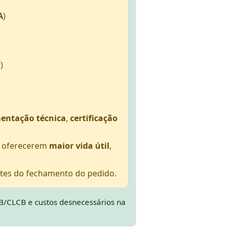
A
)
C
)
entação técnica
,
certificação
r oferecerem
maior vida útil
,
tes do fechamento do pedido.
B/CLCB e custos desnecessários na