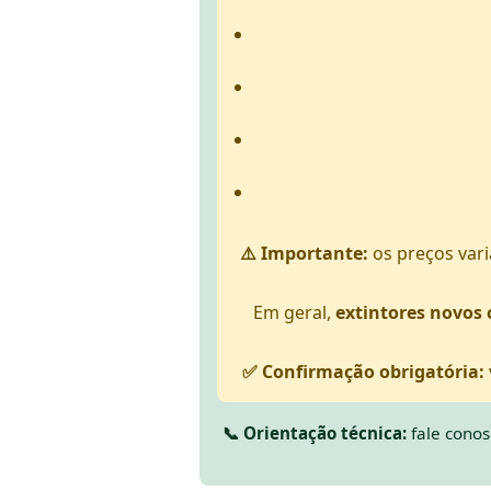
⚠️ Importante:
os preços va
Em geral,
extintores novos 
✅ Confirmação obrigatória:
📞 Orientação técnica:
fale cono