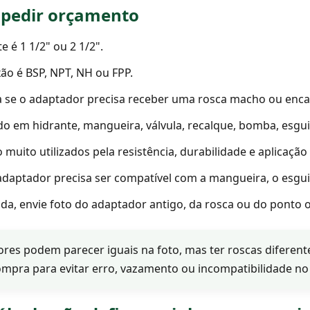
e pedir orçamento
 é 1 1/2" ou 2 1/2".
xão é BSP, NPT, NH ou FPP.
a se o adaptador precisa receber uma rosca macho ou enc
do em hidrante, mangueira, válvula, recalque, bomba, esgu
muito utilizados pela resistência, durabilidade e aplicação
daptador precisa ser compatível com a mangueira, o esguich
a, envie foto do adaptador antigo, da rosca ou do ponto o
res podem parecer iguais na foto, mas ter roscas diferente
ompra para evitar erro, vazamento ou incompatibilidade no