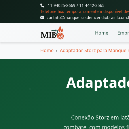
11 94025-8669 / 11 4442-3565
Telefone fixo temporariamente indisponível d
contato@mangueirasdeincendiobrasil.com.
Home
Empr
Home
Adaptador Storz para Mangueir
Adaptado
Conexão Storz em latã
combate, com modelos
1