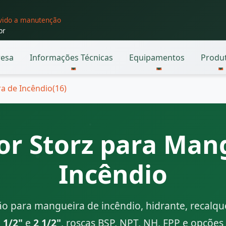
evido a manutenção
br
esa
Informações Técnicas
Equipamentos
Produ
a de Incêndio(16)
r Storz para Man
Incêndio
o para mangueira de incêndio, hidrante, recalq
 1/2"
e
2 1/2"
, roscas BSP, NPT, NH, FPP e opçõe