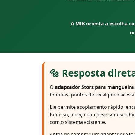
A MIB orienta a escolha c
ma
🔩 Resposta diret
O
adaptador Storz para mangueira 
bombas, pontos de recalque e acessó
Ele permite acoplamento rápido, enc
Por isso, a peça não deve ser escolh
com o sistema existente.
Antes de comprar um adaptador Storz