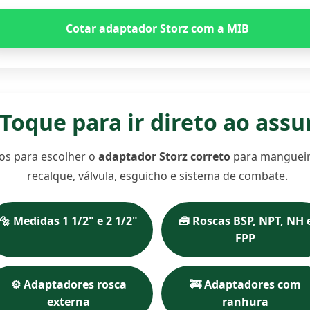
Cotar adaptador Storz com a MIB
 Toque para ir direto ao ass
tos para escolher o
adaptador Storz correto
para mangueira
recalque, válvula, esguicho e sistema de combate.
🔩 Medidas 1 1/2" e 2 1/2"
🧰 Roscas BSP, NPT, NH 
FPP
⚙️ Adaptadores rosca
🚒 Adaptadores com
externa
ranhura