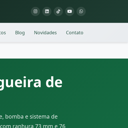
tos
Blog
Novidades
Contato
gueira de
ue, bomba e sistema de
s com ranhura 73 mm e 76