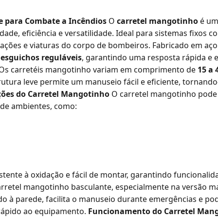
te para Combate a Incêndios
O
carretel mangotinho
é um
idade, eficiência e versatilidade. Ideal para sistemas fixos 
ações e viaturas do corpo de bombeiros. Fabricado em aço d
e
esguichos reguláveis
, garantindo uma resposta rápida e 
Os carretéis mangotinho variam em comprimento de
15 a 
utura leve permite um manuseio fácil e eficiente, tornando-
ções do Carretel Mangotinho
O carretel mangotinho pod
 de ambientes, como:
sistente à oxidação e fácil de montar, garantindo funcionalid
arretel mangotinho basculante, especialmente na versão m
ado à parede, facilita o manuseio durante emergências e p
 rápido ao equipamento.
Funcionamento do Carretel Mang