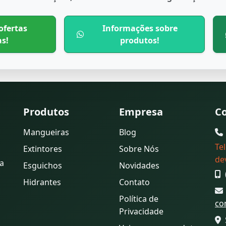
ofertas
Informações sobre
as!
produtos!
Produtos
Empresa
C
Mangueiras
Blog
Te
Extintores
Sobre Nós
de
ia
Esguichos
Novidades
Hidrantes
Contato
Política de
co
Privacidade