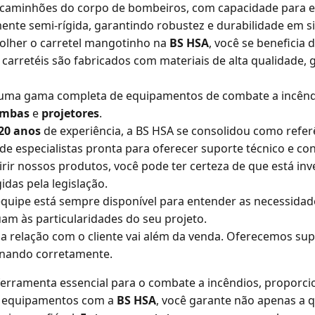
a caminhões do corpo de bombeiros, com capacidade para e
ente semi-rígida, garantindo robustez e durabilidade em s
olher o carretel mangotinho na
BS HSA
, você se beneficia 
 carretéis são fabricados com materiais de alta qualidade
uma gama completa de equipamentos de combate a incêndi
mbas
e
projetores
.
20 anos
de experiência, a BS HSA se consolidou como refe
 especialistas pronta para oferecer suporte técnico e con
irir nossos produtos, você pode ter certeza de que está 
das pela legislação.
equipe está sempre disponível para entender as necessidade
am às particularidades do seu projeto.
 a relação com o cliente vai além da venda. Oferecemos su
nando corretamente.
rramenta essencial para o combate a incêndios, proporcion
us equipamentos com a
BS HSA
, você garante não apenas a