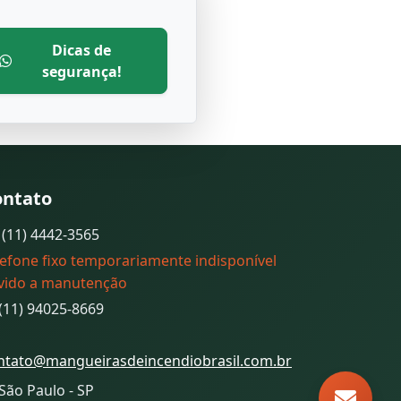
Dicas de
segurança!
ontato
(11) 4442-3565
lefone fixo temporariamente indisponível
vido a manutenção
(11) 94025-8669
ntato@mangueirasdeincendiobrasil.com.br
São Paulo - SP